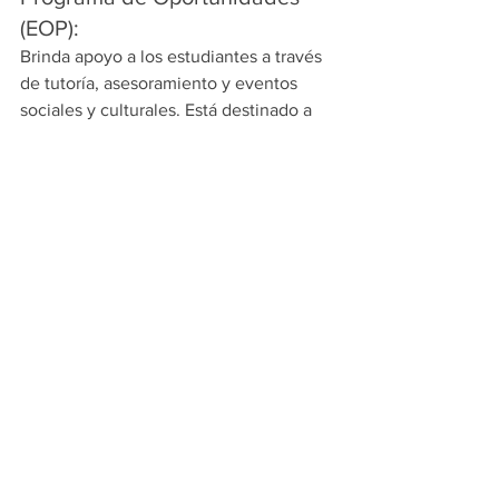
(EOP):
Brinda apoyo a los estudiantes a través 
de tutoría, asesoramiento y eventos 
sociales y culturales. Está destinado a 
ayudar a estudiantes de bajos ingresos 
y de primera generación.
Centros de Recursos Culturales:
EOP también patrocina centros de 
recursos culturales en el campus que 
crean un ambiente que aprecia la 
historia, el patrimonio, la educación y el 
crecimiento.
Clubes y organizaciones en el 
campus:
Hay una variedad de clubes y 