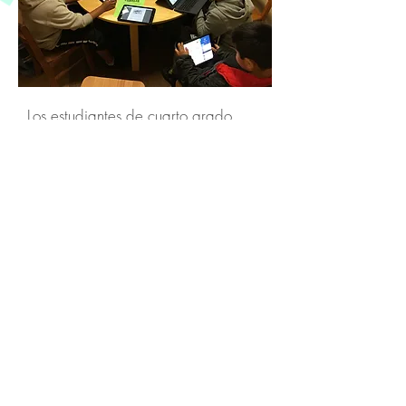
Los estudiantes de cuarto grado
comparten con sus amigos del
colegio sobre los temas que les
interesan más, para que los
estudiantes coordinadores
universitarios de CBL y su líder
(Doctora Diana J. Arya) puedan
localizar y adaptar materiales
similares para cada grupo. Nuestros
facilitadores (los amigos del colegio)
reciben apoyo cada semana para
discutir las sesiones previas,
practicar varias estrategias de
lectura, y planear para sesiones